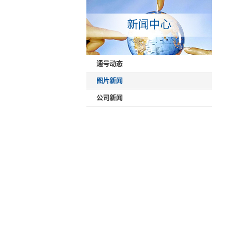
新闻中心
通号动态
图片新闻
公司新闻