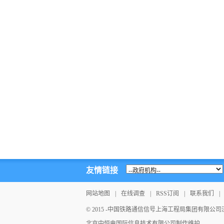
友情链接
网站地图
|
在线调查
|
RSS订阅
|
联系我们
|
© 2015 -中国铁路通信信号上海工程局集团有限公司济南分公司 版权
北京中恒电国际信息技术有限公司
制作维护