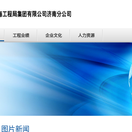
工程业绩
企业文化
人力资源
图片新闻